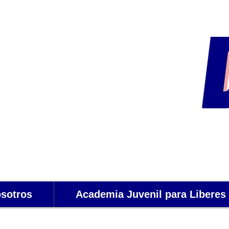
sotros
Academia Juvenil para Liberes 