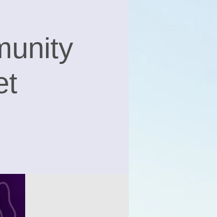
unity
et