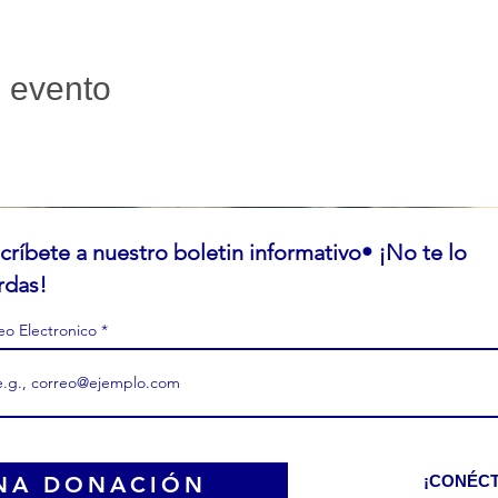
e evento
críbete a nuestro boletin informativo• ¡No te lo
rdas!
eo Electronico
NA DONACIÓN
¡CONÉC